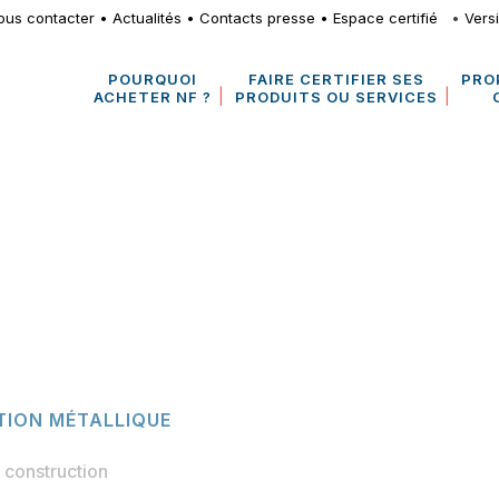
ous contacter
•
Actualités
•
Contacts presse
•
Espace certifié
•
Vers
POURQUOI
FAIRE CERTIFIER SES
PRO
ACHETER NF ?
PRODUITS OU SERVICES
TION MÉTALLIQUE
 construction