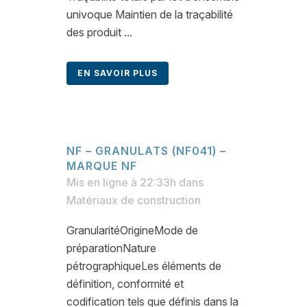
univoque Maintien de la traçabilité
des produit ...
EN SAVOIR PLUS
NF – GRANULATS (NF041) –
MARQUE NF
Mis en ligne à 22:33h
dans
Matériaux de construction
GranularitéOrigineMode de
préparationNature
pétrographiqueLes éléments de
définition, conformité et
codification tels que définis dans la