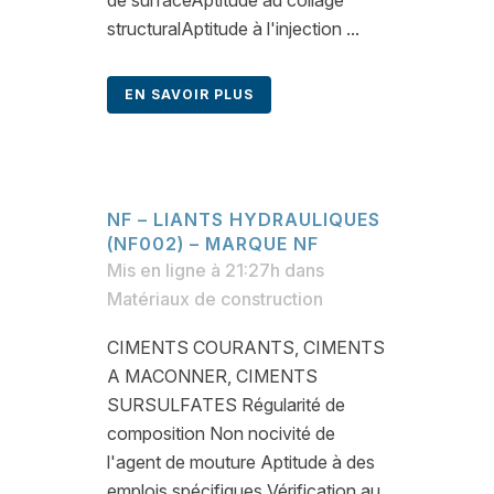
de surfaceAptitude au collage
structuralAptitude à l'injection ...
EN SAVOIR PLUS
NF – LIANTS HYDRAULIQUES
(NF002) – MARQUE NF
Mis en ligne à 21:27h
dans
Matériaux de construction
CIMENTS COURANTS, CIMENTS
A MACONNER, CIMENTS
SURSULFATES Régularité de
composition Non nocivité de
l'agent de mouture Aptitude à des
emplois spécifiques Vérification au