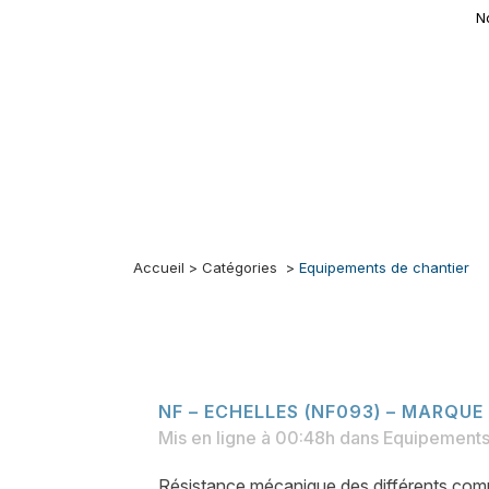
N
Accueil
>
Catégories
>
Equipements de chantier
NF – ECHELLES (NF093) – MARQUE
Mis en ligne à 00:48h
dans
Equipements
Résistance mécanique des différents com