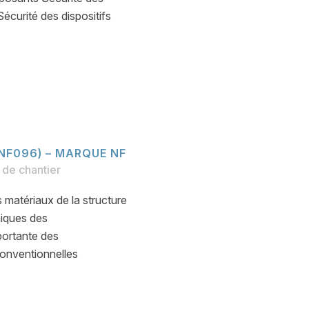
Sécurité des dispositifs
(NF096) – MARQUE NF
de chantier
 matériaux de la structure
niques des
portante des
conventionnelles