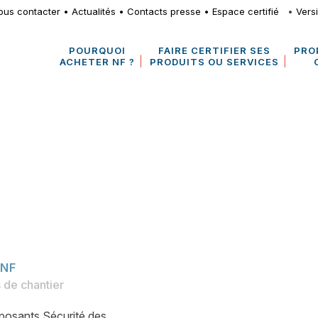
ous contacter
•
Actualités
•
Contacts presse
•
Espace certifié
•
Vers
POURQUOI
FAIRE CERTIFIER SES
PRO
ACHETER NF ?
PRODUITS OU SERVICES
 NF
 de chantier
posants Sécurité des