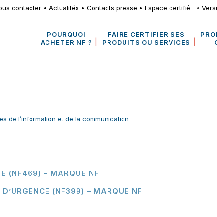
ous contacter
•
Actualités
•
Contacts presse
•
Espace certifié
•
Vers
POURQUOI
FAIRE CERTIFIER SES
PRO
ACHETER NF ?
PRODUITS OU SERVICES
es de l’information et de la communication
TE (NF469) – MARQUE NF
S D’URGENCE (NF399) – MARQUE NF