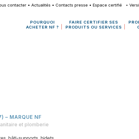
ous contacter
•
Actualités
•
Contacts presse
•
Espace certifié
•
Vers
POURQUOI
FAIRE CERTIFIER SES
PRO
ACHETER NF ?
PRODUITS OU SERVICES
7) – MARQUE NF
anitaire et plomberie
s, bâti-supports, bidets,