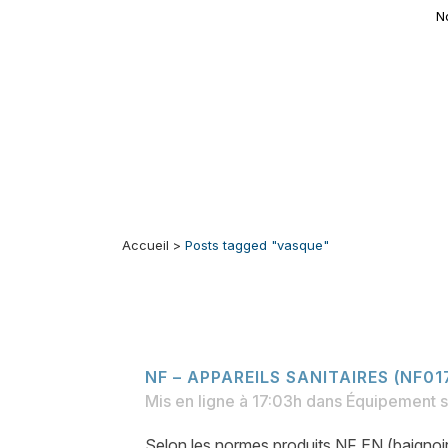
N
Accueil
>
Posts tagged "vasque"
NF – APPAREILS SANITAIRES (NF01
Mis en ligne à 17:03h
dans
Équipement s
Selon les normes produits NF EN (baignoire