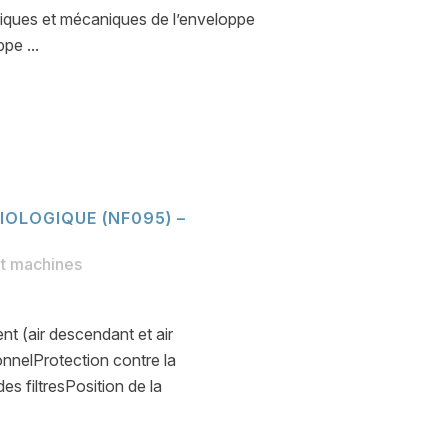
optiques et mécaniques de l’enveloppe
pe ...
IOLOGIQUE (NF095) –
et machines
t (air descendant et air
nnelProtection contre la
s filtresPosition de la