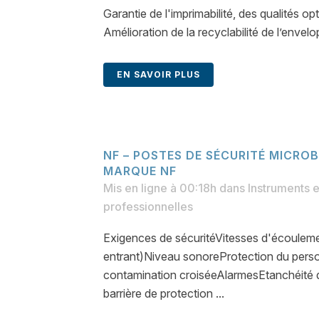
Garantie de l'imprimabilité, des qualités 
Amélioration de la recyclabilité de l’envelop
EN SAVOIR PLUS
NF – POSTES DE SÉCURITÉ MICROB
MARQUE NF
Mis en ligne à 00:18h
dans
Instruments 
professionnelles
Exigences de sécuritéVitesses d'écoulemen
entrant)Niveau sonoreProtection du perso
contamination croiséeAlarmesEtanchéité de
barrière de protection ...