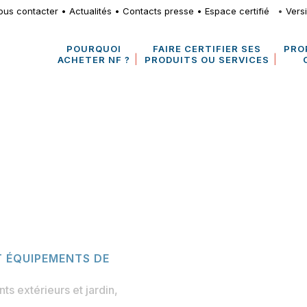
ous contacter
•
Actualités
•
Contacts presse
•
Espace certifié
•
Vers
POURQUOI
FAIRE CERTIFIER SES
PRO
ACHETER NF ?
PRODUITS OU SERVICES
T ÉQUIPEMENTS DE
 extérieurs et jardin
,