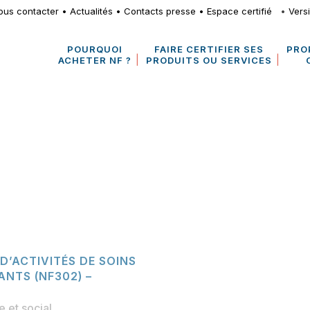
ous contacter
•
Actualités
•
Contacts presse
•
Espace certifié
•
Vers
POURQUOI
FAIRE CERTIFIER SES
PRO
ACHETER NF ?
PRODUITS OU SERVICES
D’ACTIVITÉS DE SOINS
ANTS (NF302) –
 et social