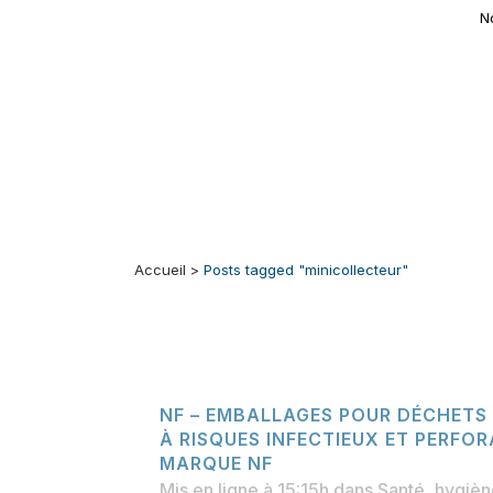
N
Accueil
>
Posts tagged "minicollecteur"
NF – EMBALLAGES POUR DÉCHETS 
À RISQUES INFECTIEUX ET PERFOR
MARQUE NF
Mis en ligne à 15:15h
dans
Santé, hygiène