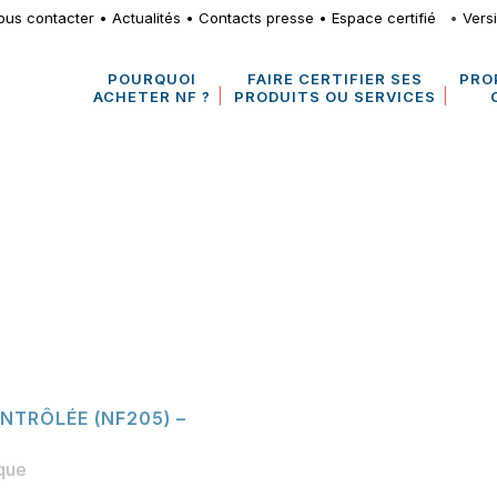
ous contacter
•
Actualités
•
Contacts presse
•
Espace certifié
•
Vers
POURQUOI
FAIRE CERTIFIER SES
PRO
ACHETER NF ?
PRODUITS OU SERVICES
NTRÔLÉE (NF205) –
ique