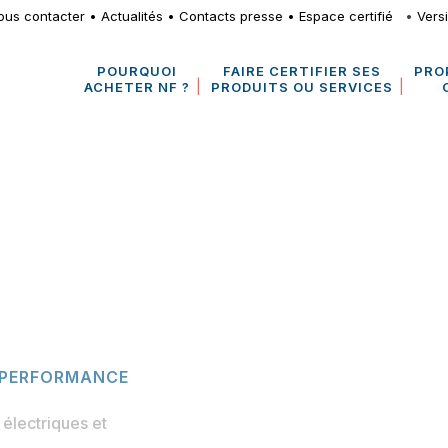
ous contacter
•
Actualités
•
Contacts presse
•
Espace certifié
•
Vers
POURQUOI
FAIRE CERTIFIER SES
PRO
ACHETER NF ?
PRODUITS OU SERVICES
É PERFORMANCE
électriques et