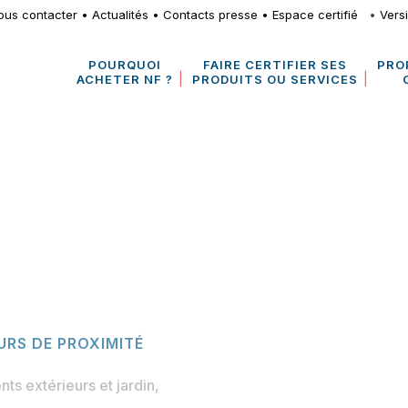
ous contacter
•
Actualités
•
Contacts presse
•
Espace certifié
•
Vers
POURQUOI
FAIRE CERTIFIER SES
PRO
ACHETER NF ?
PRODUITS OU SERVICES
RS DE PROXIMITÉ
s extérieurs et jardin
,