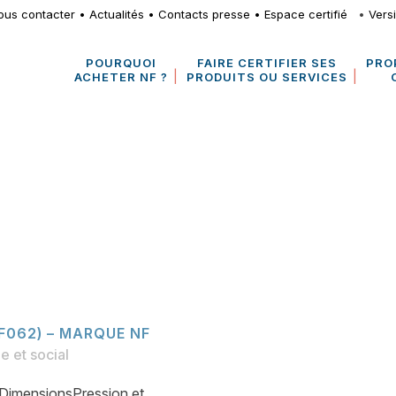
ous contacter
•
Actualités
•
Contacts presse
•
Espace certifié
•
Vers
POURQUOI
FAIRE CERTIFIER SES
PRO
ACHETER NF ?
PRODUITS OU SERVICES
F062) – MARQUE NF
e et social
imensionsPression et