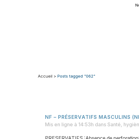
N
Accueil
>
Posts tagged "062"
NF – PRÉSERVATIFS MASCULINS (N
Mis en ligne à 14:53h
dans
Santé, hygièn
PRESERVATIFS :Absence de perforationD