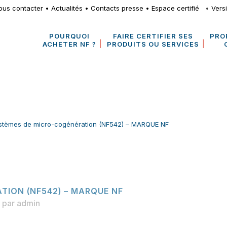
ous contacter
•
Actualités
•
Contacts presse
•
Espace certifié
•
Vers
POURQUOI
FAIRE CERTIFIER SES
PRO
ACHETER NF ?
PRODUITS OU SERVICES
stèmes de micro-cogénération (NF542) – MARQUE NF
TION (NF542) – MARQUE NF
par
admin