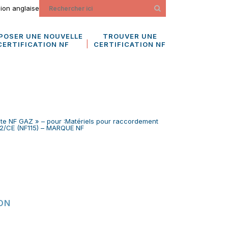
ion anglaise
POSER UNE NOUVELLE
TROUVER UNE
CERTIFICATION NF
CERTIFICATION NF
te NF GAZ » – pour :Matériels pour raccordement
142/CE (NF115) – MARQUE NF
ION