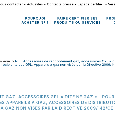
ous contacter
•
Actualités
•
Contacts presse
•
Espace certifié
•
Vers
POURQUOI
FAIRE CERTIFIER SES
PRO
ACHETER NF ?
PRODUITS OU SERVICES
omberie
>
NF – Accessoires de raccordement gaz, accessoires GPL « di
r récipients des GPL, Appareils à gaz non visés par la Directive 2009/
 GAZ, ACCESSOIRES GPL « DITE NF GAZ » – POUR
S APPAREILS À GAZ, ACCESSOIRES DE DISTRIBUT
 À GAZ NON VISÉS PAR LA DIRECTIVE 2009/142/CE